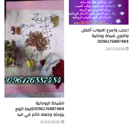
اعجب واسرع الابواب-أفضل
واقوى شيخة روحانية
0096176887484
23/12/2025
الشيخة الروحانية
0096176887484|لربط الزوج
بزوجته وجعله خاتم في اليد
21/03/2020