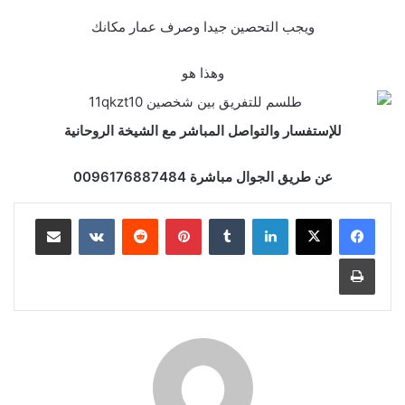
ويجب التحصين جيدا وصرف عمار مكانك
وهذا هو
للإستفسار والتواصل المباشر مع الشيخة الروحانية
عن طريق الجوال مباشرة 0096176887484
لينكدإن
‏Tumblr
بينتيريست
‏Reddit
‏VKontakte
مشاركة عبر البريد
طباعة