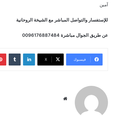
آمين
للإستفسار والتواصل المباشر مع الشيخة الروحانية
عن طريق الجوال مباشرة 0096176887484
لينكدإن
‏Tumblr
فيسبوك
X
موق
ع
الوي
ب