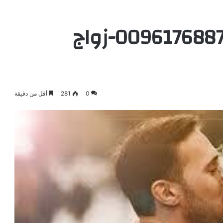
الشيخة الروحانية 0096176887484-زواج
0
281
أقل من دقيقة