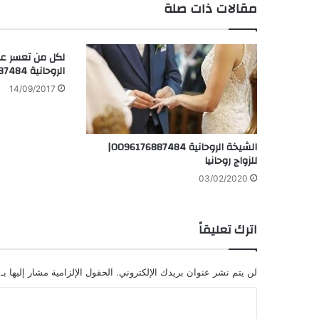
مقالات ذات صلة
لكل من تعسر علي
الروحانية 0096176887484
14/09/2017
الشيخة الروحانية 0096176887484|
للزواج روحانيا
03/02/2020
اترك تعليقاً
لن يتم نشر عنوان بريدك الإلكتروني.
الحقول الإلزامية مشار إليها بـ
ا