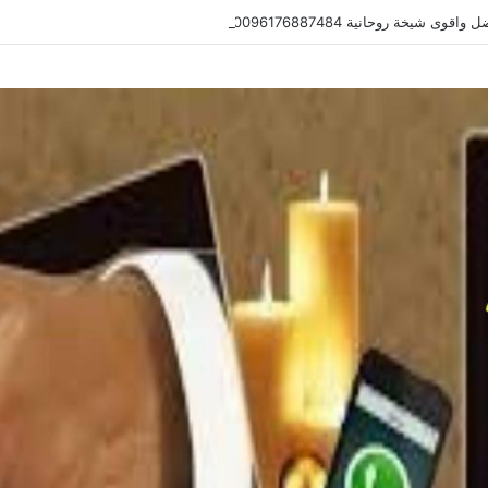
 شيخة روحانية 0096176887484