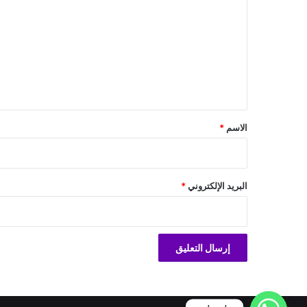
ل
ت
ع
ل
ي
ق
*
الاسم
*
البريد الإلكتروني
*