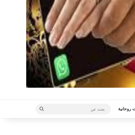
بحث
 روحانية
عن