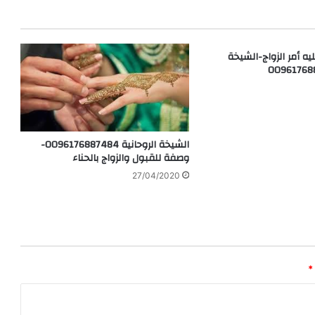
ه أمر الزواج-الشيخة
الشيخة الروحانية 0096176887484-
وصفة للقبول والزواج بالحناء
27/04/2020
*