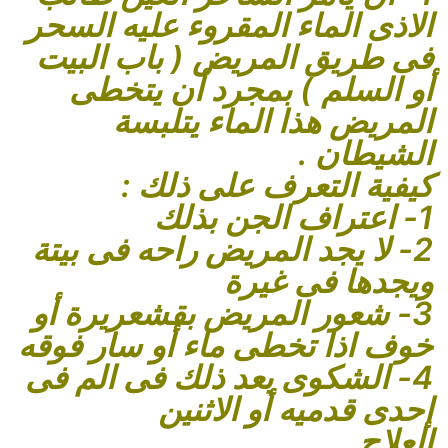
الاذى الماء المقروء عليه السحر
فى طريق المريض ( باب البيت
أو السلم ) بمجرد أن يتخطى
المريض هذا الماء يتلبسة
الشيطان .
كيفية التعرف على ذلك :
1- اعتراف الجن بذلك
2- لا يجد المريض راحه فى بيتة
ويجدها فى غيرة
3- شعور المريض بقشعريرة أو
خوف اذا تخطى ماء أو سار فوقه
4- الشكوى بعد ذلك فى الم فى
إحدى قدميه أو الاثنين
العلاج