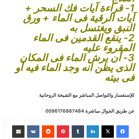
1- قراءة آيات فك السحر +
آيات الرقية فى الماء + ورق
النبق ويغتسل به
2- ينقع القدمين فى الماء
المقروء عليه
3- أن يرش الماء فى المكان
الذى يظن انه وجد الماء فيه أو
فى بيته
للإستفسار والتواصل المباشر مع الشيخة الروحانية
عن طريق الجوال مباشرة 0096176887484
لينكدإن
‏Tumblr
بينتيريست
‏Reddit
‏VKontakte
مشاركة عبر البريد