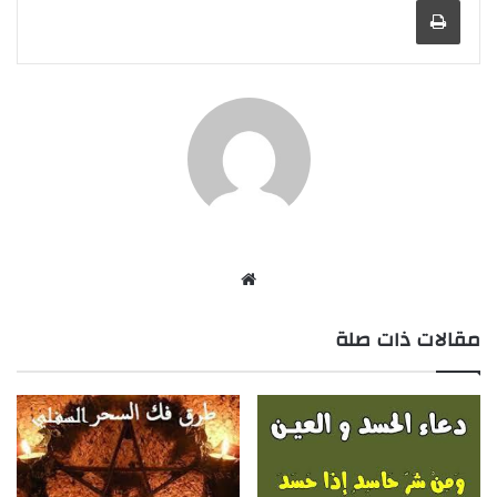
طباعة
موق
ع
مقالات ذات صلة
الوي
ب