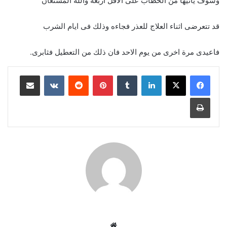
وسوف ياتيها من الخطاب على الاقل اربعه والله المستعان
قد تتعرضى اثناء العلاج للعذر فجاءه وذلك فى ايام الشرب
فاعيدى مرة اخرى من يوم الاحد فان ذلك من التعطيل فثابرى.
لينكدإن
‏Tumblr
بينتيريست
‏Reddit
‏VKontakte
مشاركة عبر البريد
طباعة
موق