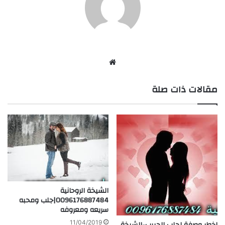
موقع
الويب
مقالات ذات صلة
الشيخة الروحانية
0096176887484|جلب ومحبه
سريعه ومعروفه
اخطر وصفة لجلب الحبيب-الشيخة
11/04/2019