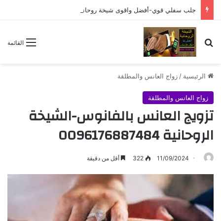
جلب سفلي قوي-أفضل واقوى شيخة روحانية 0096176887484
بحث عن
القائمة
الرئيسية
/
زواج العانس والمطلقة
زواج العانس والمطلقة
تزويج العانس بالفانوس-الشيخة
الروحانية 0096176887484
11/09/2024
322
أقل من دقيقة