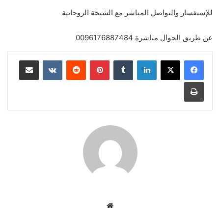
للإستفسار والتواصل المباشر مع الشيخة الروحانية
عن طريق الجوال مباشرة 0096176887484
لينكدإن
‏Tumblr
بينتيريست
‏Reddit
‏VKontakte
مشاركة عبر البريد
طباعة
موق
ع