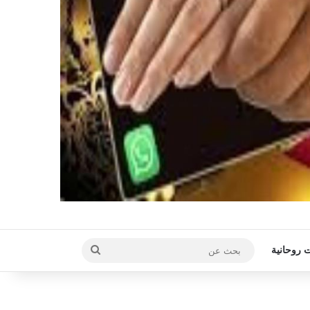
بحث
 روحانية
عن