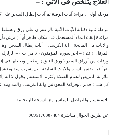
العلاج يتلخص فى الاتي : –
مرحله أولى : قراءة آيات الرقية ثم آيات إبطال السحر على 
مرحلة ثانية :كتابة الآيات الأتية بالزعفران على ورق وغسله
مراعاة إلقاء الماء ألمستعمل فى مكان طاهر أو أن يرش بأركان
ورقات من أوراق السدر ( ورق النبق ) ويطحن ويجعلها فى إنا
تقرأ فيه نفس السور والايات السابقه ، ثم يشرب منه ويغتسل
ملازمة المريض لختام الصلاة وكثرة الاستغفار وقول لا إله إل
كل شىء قدير ، وقراءة المعوذتين وآية الكرسى والمداومه عل
للإستفسار والتواصل المباشر مع الشيخة الروحانية
عن طريق الجوال مباشرة 0096176887484