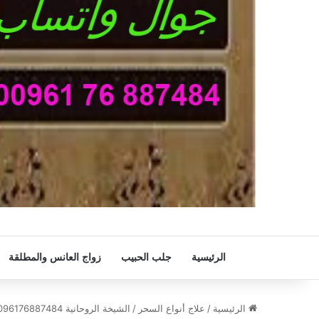
الرئيسية
جلب الحبيب
زواج العانس والمطلقة
الرئيسية
/
علاج أنواع السحر
/
الشيخة الروحانية 0096176887484-علاج الربط للمرأة