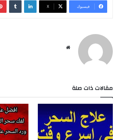
لينكدإن
‏Tumblr
فيسبوك
X
موق
ع
الوي
ب
مقالات ذات صلة