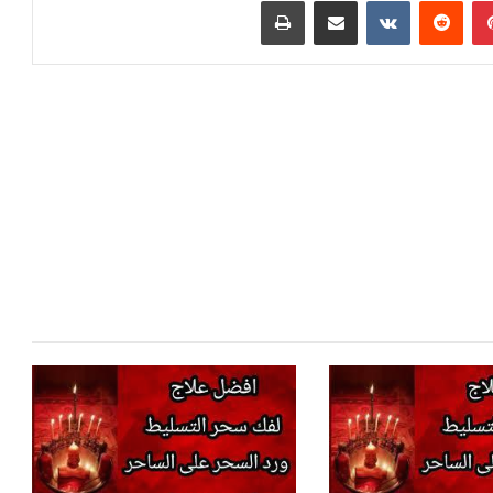
بينتيريست
‏Reddit
‏VKontakte
مشاركة عبر البريد
طباعة