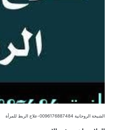
الشيخة الروحانية 0096176887484-علاج الربط للمرأة