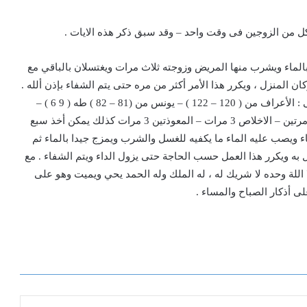
كل من الزوجين فى وقت واحد – وقد سبق ذكر هذه الايات .
ا بالماء ويشرب منها المريض وزوجته ثلاث مرات ويغتسلان بالباقي مع
 المنزل ، ويكرر هذا الأمر أكثر من مره حتى يتم الشفاء بإذن ألله .
والآيات هى الفاتحة – آية الكرسى – آيات إبطال السحر- وهى : الأعراف من ( 120 – 122 ) – يونس من (81 – 82 ) طه ( 9 6 ) –
الفرقان ( 23 ) – أخر سوره المؤمنون ( 3 مر ات ) – الزلزلة مرتين – الاخلاص 3 مرات – المعوذتين 3 مرات كذلك يمكن أخذ سبع
ء ويصب عليه الماء ما يكفيه للغسل والشرب ويمزج جيدا بالماء ثم
 به ويكرر هذا العمل حسب الحاجة حتى يزول الداء ويتم الشفاء . مع
ا اللة وحده لا شريك له ، له الملك وله الحمد يحي ويميت وهو على
ى أذكار الصباح والمساء .