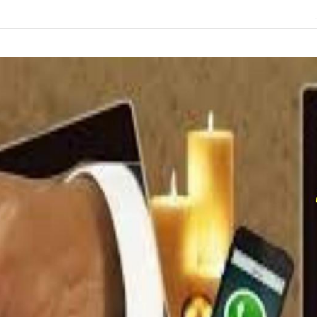
ل واقوى شيخة روحانية 0096176887484