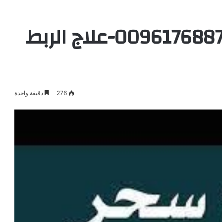
الشيخة الروحانية 0096176887484-علاج الربط
276
دقيقة واحدة