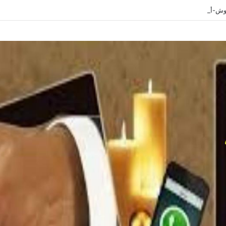
ل واقوى شيخة روحانية 0096176887484