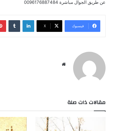
عن طريق الجوال مباشرة 0096176887484
لينكدإن
‏Tumblr
فيسبوك
X
موق
ع
الوي
ب
مقالات ذات صلة