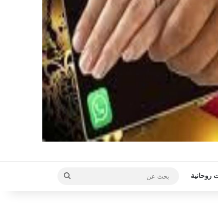
بحث
 روحانية
عن