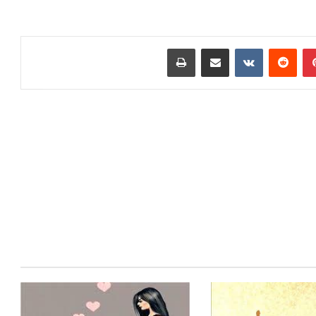
بينتيريست
‏Reddit
‏VKontakte
مشاركة عبر البريد
طباعة