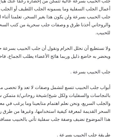
جلب الحبيب بسرعة عالية تتمكن من إحضاره رغمًا عنك هياج
أعمال الجلب السفلية وما يسمونه الجلب اللطيف أو الجلب ا
جلب الحبيب بسرعة ولن يكون هذا بغير السحر، تعلمنا أثناء 
والروحاني أخذنا طرق و وصفات جلب سحرية من كتب السحر ا
للحبيب.
ولا نستطيع أن نحلل الحرام ونقول أن جلب الحبيب بسرعة
ويحضر به خاضع ذليل وربما هائج الأعضاء يطلب الجماع، فاح
جلب الحبيب بسرعة .
أبواب جلب الحبيب تتسع لتشمل وصفات لا تعد ولا تحصى منها م
بالنجاسات والسفليات ولكل شيخ/شيخة روحاني/ة متمكن سر
والجلب السريع، ونحن نعلم اهتمام متابعينا وما يرغب في 
السحر القديمة لمعرفة كيفية استخدامها، وغيرها من طرق 
هذا الموضوع نضيف وصفة جلب سفلية تأتي بالحبيب مسافة
طريقة جلب الحبيب بسرعة .