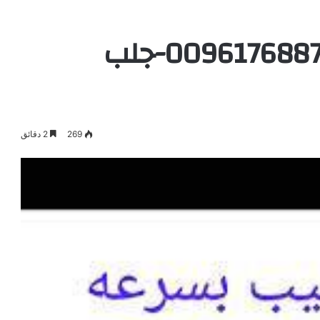
الشيخة الروحانية 0096176887484-جلب
269
2 دقائق